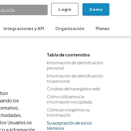
Login
Demo
cializando búsqueda
Integraciones y API
Organización
Planes
Segu
Tabla de contenidos
Información de identificación
personal
Información de identificación
no personal
Cookies del navegador web
tion
Cómo utilizamos la
uando los
información recopilada
formativo,
Cómo protegemos su
ctividades,
información
los Usuarios se
Su aceptación de estos
términos
ico e información