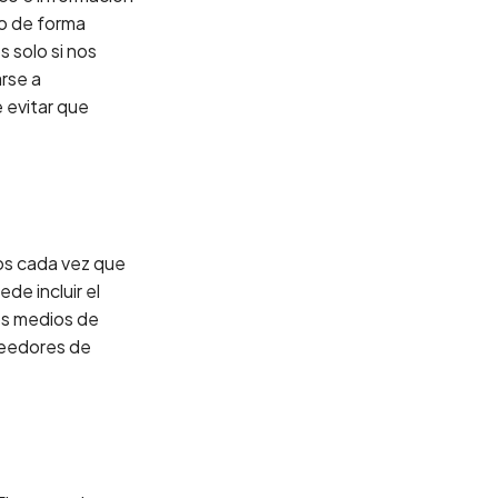
io de forma
 solo si nos
rse a
 evitar que
ios cada vez que
de incluir el
os medios de
oveedores de