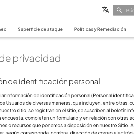
Ini
English
neo
Superficie de ataque
Políticas y Remediación
Français
Español
 de privacidad
日本語
简体中文
n de identificación personal
r información de identificación personal (Personal identifica
los Usuarios de diversas maneras, que incluyen, entre otras, c
nuestro sitio, se registran en el sitio, se suscriben al boletín in
encuesta, completan un formulario y en relación con otras a
ones o recursos que ponemos a disposición en nuestro Sitio. A 
tar, según corresponda, nombre, dirección de correo electrón