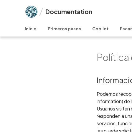
Documentation
Inicio
Primeros pasos
Copilot
Esca
Política
Informació
Podemos recopila
information) de 
Usuarios visitan 
responden a una 
servicios, funci
les puede solici