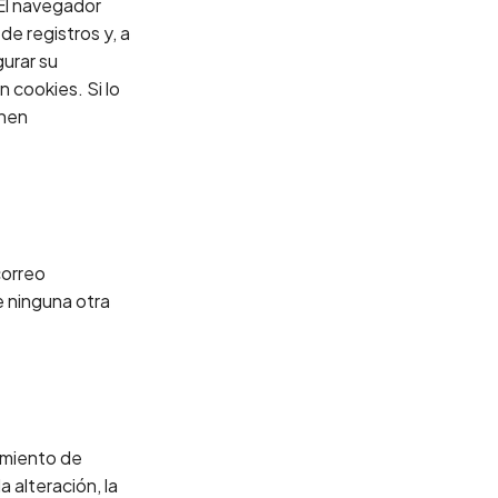
 El navegador
e registros y, a
gurar su
 cookies. Si lo
onen
correo
de ninguna otra
amiento de
 alteración, la