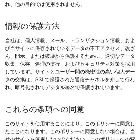
Application certificate
Application certificate
Application certificate
Application certificate
モバイルスキャンの前提
れ、他の目的では使用されません。
information
information
information
information
プライベートリポジトリ
情報の保護方法
Application checks roote
Application checks roote
Application checks roote
Application checks roote
つ新しいエージェントを
device
device
device
device
する方法
当社は、個人情報、メール、トランザクション情報、およ
び当サイトに保存されているデータの不正アクセス、改ざ
Application code not
Application code not
Application code not
Application code not
内部Webアプリのスキャ
ん、開示、または破壊から保護するために、適切なデータ
obfuscated
obfuscated
obfuscated
obfuscated
収集、保存、処理の慣行、およびセキュリティ対策を採用
AI Pentestプロンプトガ
Application implements
Application implements
Application implements
Application implements
しています。サイトとユーザー間の機密性の高い個人デー
anti-debug techniques
anti-debug techniques
anti-debug techniques
anti-debug techniques
タの交換は、SSLで保護された通信チャネルを介して行わ
認証済みスキャン用の2FA
れ、暗号化されてデジタル署名で保護されています。
Application prevents taki
Application prevents taki
Application prevents taki
Application prevents taki
screenshots
screenshots
screenshots
screenshots
これらの条項への同意
Application signed with a
Application signed with a
Application signed with a
Application signed with a
このサイトを使用することにより、このポリシーに同意し
expired certificate
expired certificate
expired certificate
expired certificate
たことになります。このポリシーに同意しない場合は、当
社のサイトを使用しないでください。このポリシーへの変
Array-Based Batch Queri
Array-Based Batch Queri
Array-Based Batch Queri
Array-Based Batch Queri