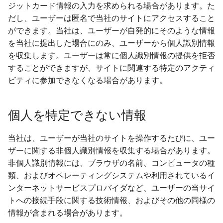
ャン
自動検出スキャンプロフ
脆弱性の開示
Randomization (ASLR) no
Randomization (ASLR) no
Randomization (ASLR) no
Randomization (ASLR) no
グラフ
グ
ジットカード情報の入力を求められる場合があります。た
ル
enforced
enforced
enforced
enforced
BYOK
だし、ユーザーは匿名で当社のサイトにアクセスすること
モバイルスキャンでドメ
スキャンおよび統合のた
ロケーション
アセットの除外
ができます。当社は、ユーザーが自発的にそのような情報
をホワイトリストに登録
アプリの審査 (App Vetting
ネットワークIP
Alias Overloading in
Alias Overloading in
Alias Overloading in
Alias Overloading in
サイバーモデル
を当社に提出した場合にのみ、ユーザーから個人識別情報
GraphQL API
GraphQL API
GraphQL API
GraphQL API
所有者
高度な検索構文
を収集します。ユーザーは常に個人識別情報の提供を拒否
Webアプリケーションを
することができますが、サイトに関連する特定のアクティ
キャン
Android Class Load Hijack
Android Class Load Hijack
Android Class Load Hijack
Android Class Load Hijack
ビティに参加できなくなる場合があります。
ソースコードをスキャン
Android Class Loading
Android Class Loading
Android Class Loading
Android Class Loading
Hijacking
Hijacking
Hijacking
Hijacking
個人を特定できない情報
認証済みWebアプリケー
ョンのスキャン
Android Manifest
Android Manifest
Android Manifest
Android Manifest
当社は、ユーザーが当社のサイトを操作するたびに、ユー
ザーに関する非個人識別情報を収集する場合があります。
Web Deep Agentic Scan
Android Obfuscation
Android Obfuscation
Android Obfuscation
Android Obfuscation
非個人識別情報には、ブラウザの名前、コンピュータの種
Detected
Detected
Detected
Detected
類、およびオペレーティングシステムや利用されているイ
認証済みスキャン
ンターネットサービスプロバイダなど、ユーザーの当サイ
Android Obfuscation Not
Android Obfuscation Not
Android Obfuscation Not
Android Obfuscation Not
トへの接続手段に関する技術情報、およびその他の同様の
SBOMまたはLockfileを
Detected
Detected
Detected
Detected
情報が含まれる場合があります。
したスキャン