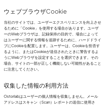
Android Package Contex
Android Package Contex
Android Package Contex
Android Package Contex
ウェブブラウザCookie
ネットワークをスキャン
created without security
created without security
created without security
created without security
restrictions
restrictions
restrictions
restrictions
インベントリからアセッ
当社のサイトでは、ユーザーエクスペリエンスを向上させ
スキャン
Android Sensitive data
Android Sensitive data
Android Sensitive data
Android Sensitive data
るために「Cookie」を使用する場合があります。ユーザ
stored in keyboard cache
stored in keyboard cache
stored in keyboard cache
stored in keyboard cache
ーのWebブラウザは、記録保持の目的で、場合によって
カスタム構成でスキャン
はユーザーに関する情報を追跡するために、ハードドライ
Anonymous
Anonymous
Anonymous
Anonymous
ブにCookieを配置します。ユーザーは、Cookieを拒否す
unauthenticated server
unauthenticated server
unauthenticated server
unauthenticated server
ChromeのRecorder
るように、またはCookieが送信されたときに警告するよ
accepted
accepted
accepted
accepted
Puppeteerスクリプトで
うにWebブラウザを設定することを選択できます。その
Webアプリをスキャン
場合、サイトの一部が正しく機能しない可能性があること
App Usage Data Collecti
App Usage Data Collecti
App Usage Data Collecti
App Usage Data Collecti
に注意してください。
Disclosed in Privacy Polic
Disclosed in Privacy Polic
Disclosed in Privacy Polic
Disclosed in Privacy Polic
追加のカスタムエージェ
を使用してスキャン
収集した情報の利用方法
App Usage Data Collecti
App Usage Data Collecti
App Usage Data Collecti
App Usage Data Collecti
Not Disclosed in Privacy
Not Disclosed in Privacy
Not Disclosed in Privacy
Not Disclosed in Privacy
UIプロンプトを使用して
Policy
Policy
Policy
Policy
ャン
Ostorlabはユーザーの個人情報を収集しません。メール
アドレスはスキャン（Scan）レポートの送信に使用さ