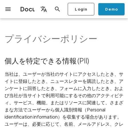
Documentation
Login
Demo
検
English
索
Français
プライバシーポリシー
はじめに
Copilot
スキャンプロファイル
検出
修復
統合
セットアップ
プランの追加
チェックリスト
概要
概要
ストアからモバイルアプ
スキャンを停止
PDFレポートの生成
IDE
モニタリング
スキャンを実行
BYOKスキャンキーの生成
概要
アセットの追加
グラフの共有
ロケーションの追加
所有者の追加
チケッティング
自動化ルール
CI/CD
GraphQL API
組織の作成
ユーザーロール
アカウントへの2要素認証
アクセスとアタックサー
モバイルアプリのセキュ
モバイルアプリケーショ
プライバシーポリシー分
ALPACA Attack in SSL/T
ALPACA Attack in SSL/T
ALPACA Attack in SSL/T
ALPACA Attack in SSL/T
を
Español
ーションをスキャン
バイスの追加
ス監査人の所有者の管理
ィチェックリスト
キュリティテスト
初
ダッシュボード
Copilotの例
スキャンを実行
AIエージェントのアタックサ
ポリシー
API
ユーザー
プランの譲渡
セキュリティ
スキャンとリスク
ソースコードスキャンプ
スキャンをアーカイブ
リスク評価
コールカバレッジの確認
モニタリングルールの作
スキャンプロファイルで
トークンの購入
アセットの検出
チケットの集約
チケッティング
MCPサーバー
ユーザーの追加
APK attack surface
APK attack surface
APK attack surface
APK attack surface
日本語
個人を特定できる情報 (PII)
ーフェス検出
ァイル
ファイルからモバイルア
BYOKスキャンキーを使
組織タグの追加
iOSアプリのセキュリティ
Ostorlabを使用したSDL
期
简体中文
ケーションをスキャン
る
ェックリスト
のモバイルアプリのセキ
CopilotのFAQ
スキャンの管理
設定
プライバシー
修復
リスク評価の変更
AI Pentest
モバイルアプリケーショ
スキャンでのプリペイド
潜在的な所有者の編集
ビュー
SSO
組織の切り替え
APK files list
APK files list
APK files list
APK files list
化
ティの合理化
データ
モバイルスキャンプロフ
視ルールでドメインをホ
クンの使用
所有者ベースのRBAC機能
当社は、ユーザーが当社のサイトにアクセスしたとき、サ
ル
TestFlightを使用してiOS
トリストに登録
推奨されるBYOKモデル
Androidアプリのセキュリ
レポート
アクセス
Knowledge Base
インベントリとアタック
スキャンレポートの共有
アセットの一括インポー
ユーザー権限の変更
Abuse of mobile network
Abuse of mobile network
Abuse of mobile network
Abuse of mobile network
イトに登録したとき、ニュースレターを購読したとき、ア
バイルアプリケーション
ィチェックリスト
検出
モニタリング
フェス
connection
connection
connection
connection
ンケートに回答したとき、フォームに入力したとき、およ
キャン
Webスキャンプロファイ
解析
Knowledge Base
アセットの編集
メール通知の無効化
び当社が当サイトで利用可能にするその他のアクティビテ
Flutterアプリのセキュリ
プラットフォームサポー
検索とナビゲーション
修復カレンダー
Account Takeover
Account Takeover
Account Takeover
Account Takeover
ィ、サービス、機能、またはリソースに関連して、さまざ
Mobile Deep Agentic Sca
ィチェックリスト
ネットワークスキャンプ
Vulnerability
Vulnerability
Vulnerability
Vulnerability
モニタリング
Knowledge Base
アセットの削除
まな方法でユーザーから個人識別情報（Personal
ァイル
Ostorlabのセキュリティ
インベントリ
identification information）を収集する場合があります。
モバイルシールディング
Address Space Layout
Address Space Layout
Address Space Layout
Address Space Layout
オンプレミススキャナー
Knowledge Base
アセットによるフィルタ
ユーザーは、必要に応じて、名前、メールアドレス、クレ